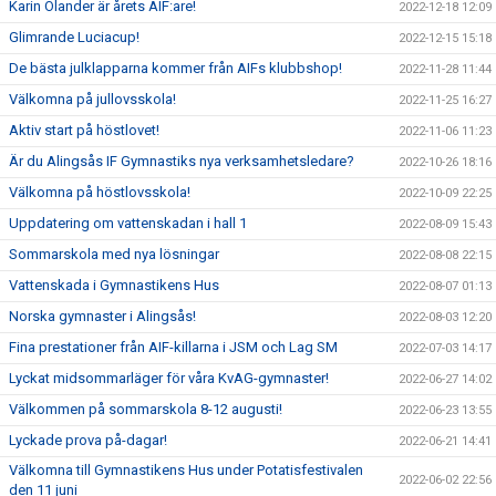
Karin Olander är årets AIF:are!
2022-12-18 12:09
Glimrande Luciacup!
2022-12-15 15:18
De bästa julklapparna kommer från AIFs klubbshop!
2022-11-28 11:44
Välkomna på jullovsskola!
2022-11-25 16:27
Aktiv start på höstlovet!
2022-11-06 11:23
Är du Alingsås IF Gymnastiks nya verksamhetsledare?
2022-10-26 18:16
Välkomna på höstlovsskola!
2022-10-09 22:25
Uppdatering om vattenskadan i hall 1
2022-08-09 15:43
Sommarskola med nya lösningar
2022-08-08 22:15
Vattenskada i Gymnastikens Hus
2022-08-07 01:13
Norska gymnaster i Alingsås!
2022-08-03 12:20
Fina prestationer från AIF-killarna i JSM och Lag SM
2022-07-03 14:17
Lyckat midsommarläger för våra KvAG-gymnaster!
2022-06-27 14:02
Välkommen på sommarskola 8-12 augusti!
2022-06-23 13:55
Lyckade prova på-dagar!
2022-06-21 14:41
Välkomna till Gymnastikens Hus under Potatisfestivalen
2022-06-02 22:56
den 11 juni