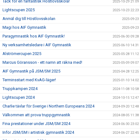
Tack för en fantastisk Höstlovsskola!
2025-10-29 21:09
Lightscupen 2025
2025-10-23 22:23
Anmäl dig till Höstlovsskolan
2025-09-23
Magi hos AIF Gymnastik
2025-09-23
Paragymnastik hos AIF Gymnastik!
2025-06-30 09:28
Ny verksamhetsledare i AIF Gymnastik
2025-06-10 14:31
Alströmercupen 2025
2025-05-28 11:12
Marcus Göransson - ett namn att räkna med!
2025-05-09 09:07
AIF Gymnastik på JSM/SM 2025
2025-04-28 12:25
Terminsstart med KvAG-läger!
2025-01-10 14:02
Truppkampen 2024
2024-11-08 10:58
Lightscupen 2024
2024-10-15 12:47
Charlie tävlar för Sverige i Northern Europeans 2024
2024-09-20 12:48
Välkommen att prova truppgymnastik
2024-08-05 11:38
Fina prestationer under JSM/SM 2024
2024-06-30 23:02
Inför JSM/SM i artistisk gymnastik 2024
2024-06-27 22:45