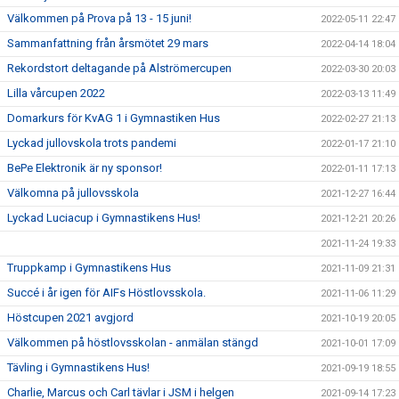
Välkommen på Prova på 13 - 15 juni!
2022-05-11 22:47
Sammanfattning från årsmötet 29 mars
2022-04-14 18:04
Rekordstort deltagande på Alströmercupen
2022-03-30 20:03
Lilla vårcupen 2022
2022-03-13 11:49
Domarkurs för KvAG 1 i Gymnastiken Hus
2022-02-27 21:13
Lyckad jullovskola trots pandemi
2022-01-17 21:10
BePe Elektronik är ny sponsor!
2022-01-11 17:13
Välkomna på jullovsskola
2021-12-27 16:44
Lyckad Luciacup i Gymnastikens Hus!
2021-12-21 20:26
2021-11-24 19:33
Truppkamp i Gymnastikens Hus
2021-11-09 21:31
Succé i år igen för AIFs Höstlovsskola.
2021-11-06 11:29
Höstcupen 2021 avgjord
2021-10-19 20:05
Välkommen på höstlovsskolan - anmälan stängd
2021-10-01 17:09
Tävling i Gymnastikens Hus!
2021-09-19 18:55
Charlie, Marcus och Carl tävlar i JSM i helgen
2021-09-14 17:23