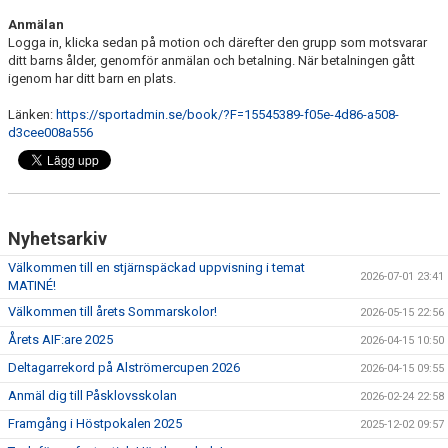
Anmälan
Logga in, klicka sedan på motion och därefter den grupp som motsvarar
ditt barns ålder, genomför anmälan och betalning. När betalningen gått
igenom har ditt barn en plats.
Länken:
https://sportadmin.se/book/?F=15545389-f05e-4d86-a508-
d3cee008a556
Nyhetsarkiv
Välkommen till en stjärnspäckad uppvisning i temat
2026-07-01 23:41
MATINÉ!
Välkommen till årets Sommarskolor!
2026-05-15 22:56
Årets AIF:are 2025
2026-04-15 10:50
Deltagarrekord på Alströmercupen 2026
2026-04-15 09:55
Anmäl dig till Påsklovsskolan
2026-02-24 22:58
Framgång i Höstpokalen 2025
2025-12-02 09:57