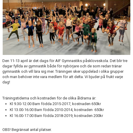
FÖR LEDARE
KLUBBSHOP
SPONSRING
GYMNASTIKENS HUS
GRÖNA TRÅDEN
Den 11-13 april är det dags för AIF Gymnastiks påsklovsskola. Det blir tre
dagar fyllda av gymnastik både för nybörjare och de som redan tränar
FRÅGOR & SVAR
gymnastik och vill lära sig mer. Träningen sker uppdelad i olika grupper
och man behöver inte vara medlem för att delta. Vi bjuder på frukt varje
dag!
Träningstiderna och kostnaden för de olika åldrarna är:
Kl 9.30-12.00 Barn födda 2015-2017, kostnaden 650kr
Kl 13.00-16.00 Barn födda 2010-2014, kostnaden 650kr
Kl 16.00-17.00 Barn födda 2018-2019, kostnaden 200kr
OBS! Begränsat antal platser.