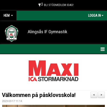
BLI STÖDMEDLEM IDAG!
HEM
LOGGA IN
Alingsås IF Gymnastik
HEM
NYHETER
KONTAKT
OM AIF GYMNASTIK
Välkommen på påsklovsskola!
<
>
ARRANGEMANG
2023-03-17 11:14