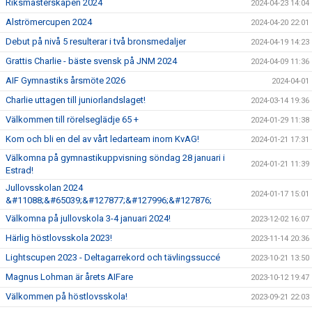
Riksmästerskapen 2024
2024-04-23 14:04
Alströmercupen 2024
2024-04-20 22:01
Debut på nivå 5 resulterar i två bronsmedaljer
2024-04-19 14:23
Grattis Charlie - bäste svensk på JNM 2024
2024-04-09 11:36
AIF Gymnastiks årsmöte 2026
2024-04-01
Charlie uttagen till juniorlandslaget!
2024-03-14 19:36
Välkommen till rörelseglädje 65 +
2024-01-29 11:38
Kom och bli en del av vårt ledarteam inom KvAG!
2024-01-21 17:31
Välkomna på gymnastikuppvisning söndag 28 januari i
2024-01-21 11:39
Estrad!
Jullovsskolan 2024
2024-01-17 15:01
&#11088;&#65039;&#127877;&#127996;&#127876;
Välkomna på jullovskola 3-4 januari 2024!
2023-12-02 16:07
Härlig höstlovsskola 2023!
2023-11-14 20:36
Lightscupen 2023 - Deltagarrekord och tävlingssuccé
2023-10-21 13:50
Magnus Lohman är årets AIFare
2023-10-12 19:47
Välkommen på höstlovsskola!
2023-09-21 22:03