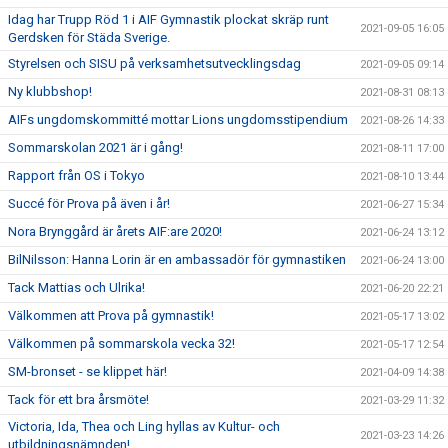
Idag har Trupp Röd 1 i AIF Gymnastik plockat skräp runt
2021-09-05 16:05
Gerdsken för Städa Sverige.
Styrelsen och SISU på verksamhetsutvecklingsdag
2021-09-05 09:14
Ny klubbshop!
2021-08-31 08:13
AIFs ungdomskommitté mottar Lions ungdomsstipendium
2021-08-26 14:33
Sommarskolan 2021 är i gång!
2021-08-11 17:00
Rapport från OS i Tokyo
2021-08-10 13:44
Succé för Prova på även i år!
2021-06-27 15:34
Nora Brynggård är årets AIF:are 2020!
2021-06-24 13:12
BilNilsson: Hanna Lorin är en ambassadör för gymnastiken
2021-06-24 13:00
Tack Mattias och Ulrika!
2021-06-20 22:21
Välkommen att Prova på gymnastik!
2021-05-17 13:02
Välkommen på sommarskola vecka 32!
2021-05-17 12:54
SM-bronset - se klippet här!
2021-04-09 14:38
Tack för ett bra årsmöte!
2021-03-29 11:32
Victoria, Ida, Thea och Ling hyllas av Kultur- och
2021-03-23 14:26
utbildningsnämnden!