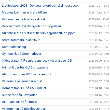
Lightscupen 2023 - Deltagarrekord och tävlingssuccé
2023-10-21 13:50
Magnus Lohman är årets AIFare
2023-10-12 19:47
Välkommen på höstlovsskola!
2023-09-21 22:03
Verksamhetsutvecklingsdag för styrelsen
2023-08-26 14:19
Nu finns lediga platser i fler olika gymnastikgrupper
2023-08-17 13:22
Stora sommarskolan 2023!
2023-08-16 19:46
Sommarhälsning
2023-07-24 11:56
Gymnastik på Sommarlovet
2023-07-03 19:01
I höst startar AIF seniorgymnastik för alla över 65!
2023-06-20 16:34
Härligt läger för KvAG-grupperna
2023-06-16 13:33
Alströmercupen 2023 satte rekord!
2023-06-03 15:08
Välkomna på sommarskola!
2023-05-07 10:51
Domare från AIF på EM i Turkiet
2023-04-18 19:02
Succé för påsklovskolan
2023-04-16 15:50
AIF Gymnastiks årsmöte
2023-04-06 16:22
Välkommen på påsklovsskola!
2023-03-17 11:14