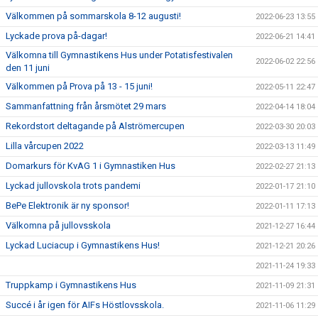
Välkommen på sommarskola 8-12 augusti!
2022-06-23 13:55
Lyckade prova på-dagar!
2022-06-21 14:41
Välkomna till Gymnastikens Hus under Potatisfestivalen
2022-06-02 22:56
den 11 juni
Välkommen på Prova på 13 - 15 juni!
2022-05-11 22:47
Sammanfattning från årsmötet 29 mars
2022-04-14 18:04
Rekordstort deltagande på Alströmercupen
2022-03-30 20:03
Lilla vårcupen 2022
2022-03-13 11:49
Domarkurs för KvAG 1 i Gymnastiken Hus
2022-02-27 21:13
Lyckad jullovskola trots pandemi
2022-01-17 21:10
BePe Elektronik är ny sponsor!
2022-01-11 17:13
Välkomna på jullovsskola
2021-12-27 16:44
Lyckad Luciacup i Gymnastikens Hus!
2021-12-21 20:26
2021-11-24 19:33
Truppkamp i Gymnastikens Hus
2021-11-09 21:31
Succé i år igen för AIFs Höstlovsskola.
2021-11-06 11:29