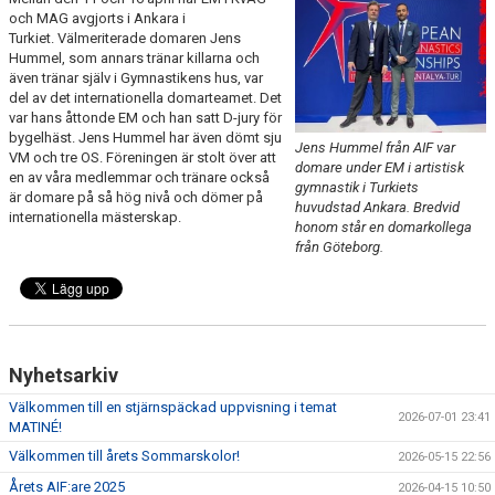
och MAG avgjorts i Ankara i
FÖR LEDARE
Turkiet. Välmeriterade domaren Jens
Hummel, som annars tränar killarna och
KLUBBSHOP
även tränar själv i Gymnastikens hus, var
del av det internationella domarteamet. Det
SPONSRING
var hans åttonde EM och han satt D-jury för
bygelhäst. Jens Hummel har även dömt sju
Jens Hummel från AIF var
VM och tre OS. Föreningen är stolt över att
GYMNASTIKENS HUS
domare under EM i artistisk
en av våra medlemmar och tränare också
gymnastik i Turkiets
är domare på så hög nivå och dömer på
huvudstad Ankara. Bredvid
GRÖNA TRÅDEN
internationella mästerskap.
honom står en domarkollega
från Göteborg.
FRÅGOR & SVAR
Nyhetsarkiv
Välkommen till en stjärnspäckad uppvisning i temat
2026-07-01 23:41
MATINÉ!
Välkommen till årets Sommarskolor!
2026-05-15 22:56
Årets AIF:are 2025
2026-04-15 10:50