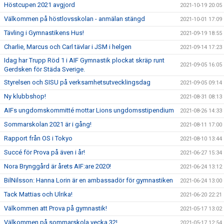
Höstcupen 2021 avgjord
2021-10-19 20:05
Välkommen på höstlovsskolan - anmälan stängd
2021-10-01 17:09
Tävling i Gymnastikens Hus!
2021-09-19 18:55
Charlie, Marcus och Carl tävlar i JSM i helgen
2021-09-14 17:23
Idag har Trupp Röd 1 i AIF Gymnastik plockat skräp runt
2021-09-05 16:05
Gerdsken för Städa Sverige.
Styrelsen och SISU på verksamhetsutvecklingsdag
2021-09-05 09:14
Ny klubbshop!
2021-08-31 08:13
AIFs ungdomskommitté mottar Lions ungdomsstipendium
2021-08-26 14:33
Sommarskolan 2021 är i gång!
2021-08-11 17:00
Rapport från OS i Tokyo
2021-08-10 13:44
Succé för Prova på även i år!
2021-06-27 15:34
Nora Brynggård är årets AIF:are 2020!
2021-06-24 13:12
BilNilsson: Hanna Lorin är en ambassadör för gymnastiken
2021-06-24 13:00
Tack Mattias och Ulrika!
2021-06-20 22:21
Välkommen att Prova på gymnastik!
2021-05-17 13:02
Välkommen på sommarskola vecka 32!
2021-05-17 12:54