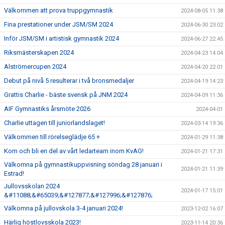
Välkommen att prova truppgymnastik
2024-08-05 11:38
Fina prestationer under JSM/SM 2024
2024-06-30 23:02
Inför JSM/SM i artistisk gymnastik 2024
2024-06-27 22:45
Riksmästerskapen 2024
2024-04-23 14:04
Alströmercupen 2024
2024-04-20 22:01
Debut på nivå 5 resulterar i två bronsmedaljer
2024-04-19 14:23
Grattis Charlie - bäste svensk på JNM 2024
2024-04-09 11:36
AIF Gymnastiks årsmöte 2026
2024-04-01
Charlie uttagen till juniorlandslaget!
2024-03-14 19:36
Välkommen till rörelseglädje 65 +
2024-01-29 11:38
Kom och bli en del av vårt ledarteam inom KvAG!
2024-01-21 17:31
Välkomna på gymnastikuppvisning söndag 28 januari i
2024-01-21 11:39
Estrad!
Jullovsskolan 2024
2024-01-17 15:01
&#11088;&#65039;&#127877;&#127996;&#127876;
Välkomna på jullovskola 3-4 januari 2024!
2023-12-02 16:07
Härlig höstlovsskola 2023!
2023-11-14 20:36