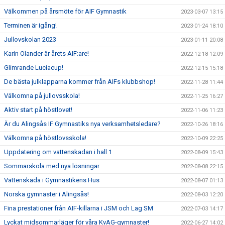
Välkommen på årsmöte för AIF Gymnastik
2023-03-07 13:15
Terminen är igång!
2023-01-24 18:10
Jullovskolan 2023
2023-01-11 20:08
Karin Olander är årets AIF:are!
2022-12-18 12:09
Glimrande Luciacup!
2022-12-15 15:18
De bästa julklapparna kommer från AIFs klubbshop!
2022-11-28 11:44
Välkomna på jullovsskola!
2022-11-25 16:27
Aktiv start på höstlovet!
2022-11-06 11:23
Är du Alingsås IF Gymnastiks nya verksamhetsledare?
2022-10-26 18:16
Välkomna på höstlovsskola!
2022-10-09 22:25
Uppdatering om vattenskadan i hall 1
2022-08-09 15:43
Sommarskola med nya lösningar
2022-08-08 22:15
Vattenskada i Gymnastikens Hus
2022-08-07 01:13
Norska gymnaster i Alingsås!
2022-08-03 12:20
Fina prestationer från AIF-killarna i JSM och Lag SM
2022-07-03 14:17
Lyckat midsommarläger för våra KvAG-gymnaster!
2022-06-27 14:02