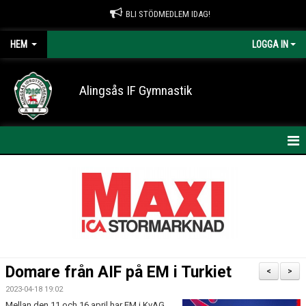
BLI STÖDMEDLEM IDAG!
HEM
LOGGA IN
Alingsås IF Gymnastik
HEM
NYHETER
KONTAKT
OM AIF GYMNASTIK
Domare från AIF på EM i Turkiet
<
>
ARRANGEMANG
2023-04-18 19:02
Mellan den 11 och 16 april har EM i KvAG