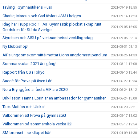
Tävling i Gymnastikens Hus!
2021-09-19 18:55
Charlie, Marcus och Carl tävlar i JSM i helgen
2021-09-14 17:23
Idag har Trupp Röd 1 i AIF Gymnastik plockat skräp runt
2021-09-05 16:05
Gerdsken för Städa Sverige.
Styrelsen och SISU på verksamhetsutvecklingsdag
2021-09-05 09:14
Ny klubbshop!
2021-08-31 08:13
AIFs ungdomskommitté mottar Lions ungdomsstipendium
2021-08-26 14:33
Sommarskolan 2021 är i gång!
2021-08-11 17:00
Rapport från OS i Tokyo
2021-08-10 13:44
Succé för Prova på även i år!
2021-06-27 15:34
Nora Brynggård är årets AIF:are 2020!
2021-06-24 13:12
BilNilsson: Hanna Lorin är en ambassadör för gymnastiken
2021-06-24 13:00
Tack Mattias och Ulrika!
2021-06-20 22:21
Välkommen att Prova på gymnastik!
2021-05-17 13:02
Välkommen på sommarskola vecka 32!
2021-05-17 12:54
SM-bronset - se klippet här!
2021-04-09 14:38