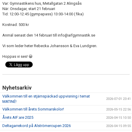
Var: Gymnastikens hus, Metallgatan 2 Alingsås
När: Onsdagar, start 21 februari
Tid: 12:00-12:45 (gympapass) 13:00-14:00 ( fika)
Kostnad: 500 kr
Anmäl senast den 14 februari till info@aifgymnastik.se
Vi som leder heter Rebecka Johansson & Eva Lundgren.
Hoppas vi ses! 😀
Nyhetsarkiv
Välkommen till en stjärnspäckad uppvisning i temat
2026-07-01 23:41
MATINÉ!
Välkommen till årets Sommarskolor!
2026-05-15 22:56
Årets AIF:are 2025
2026-04-15 10:50
Deltagarrekord på Alströmercupen 2026
2026-04-15 09:55