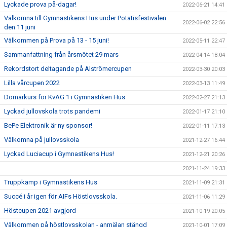
Lyckade prova på-dagar!
2022-06-21 14:41
Välkomna till Gymnastikens Hus under Potatisfestivalen
2022-06-02 22:56
den 11 juni
Välkommen på Prova på 13 - 15 juni!
2022-05-11 22:47
Sammanfattning från årsmötet 29 mars
2022-04-14 18:04
Rekordstort deltagande på Alströmercupen
2022-03-30 20:03
Lilla vårcupen 2022
2022-03-13 11:49
Domarkurs för KvAG 1 i Gymnastiken Hus
2022-02-27 21:13
Lyckad jullovskola trots pandemi
2022-01-17 21:10
BePe Elektronik är ny sponsor!
2022-01-11 17:13
Välkomna på jullovsskola
2021-12-27 16:44
Lyckad Luciacup i Gymnastikens Hus!
2021-12-21 20:26
2021-11-24 19:33
Truppkamp i Gymnastikens Hus
2021-11-09 21:31
Succé i år igen för AIFs Höstlovsskola.
2021-11-06 11:29
Höstcupen 2021 avgjord
2021-10-19 20:05
Välkommen på höstlovsskolan - anmälan stängd
2021-10-01 17:09