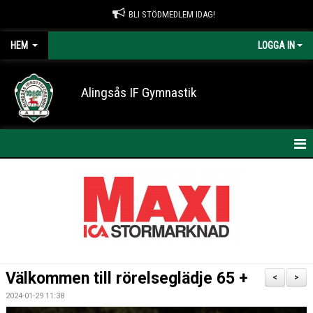
BLI STÖDMEDLEM IDAG!
HEM
LOGGA IN
Alingsås IF Gymnastik
HEM
NYHETER
KONTAKT
OM AIF GYMNASTIK
Välkommen till rörelseglädje 65 +
<
>
ARRANGEMANG
2024-01-29 11:38