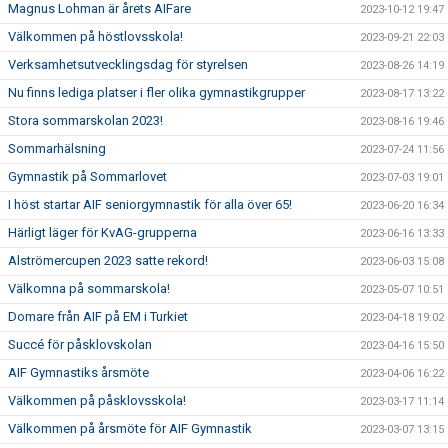
Magnus Lohman är årets AIFare
2023-10-12 19:47
Välkommen på höstlovsskola!
2023-09-21 22:03
Verksamhetsutvecklingsdag för styrelsen
2023-08-26 14:19
Nu finns lediga platser i fler olika gymnastikgrupper
2023-08-17 13:22
Stora sommarskolan 2023!
2023-08-16 19:46
Sommarhälsning
2023-07-24 11:56
Gymnastik på Sommarlovet
2023-07-03 19:01
I höst startar AIF seniorgymnastik för alla över 65!
2023-06-20 16:34
Härligt läger för KvAG-grupperna
2023-06-16 13:33
Alströmercupen 2023 satte rekord!
2023-06-03 15:08
Välkomna på sommarskola!
2023-05-07 10:51
Domare från AIF på EM i Turkiet
2023-04-18 19:02
Succé för påsklovskolan
2023-04-16 15:50
AIF Gymnastiks årsmöte
2023-04-06 16:22
Välkommen på påsklovsskola!
2023-03-17 11:14
Välkommen på årsmöte för AIF Gymnastik
2023-03-07 13:15