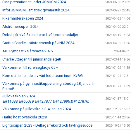
Fina prestationer under JSM/SM 2024
2024-06-30 23:02
Inför JSM/SM i artistisk gymnastik 2024
2024-06-27 22:45
Riksmästerskapen 2024
2024-04-23 14:04
Alströmercupen 2024
2024-04-20 22:01
Debut på nivå 5 resulterar i två bronsmedaljer
2024-04-19 14:23
Grattis Charlie - bäste svensk på JNM 2024
2024-04-09 11:36
AIF Gymnastiks årsmöte 2026
2024-04-01
Charlie uttagen till juniorlandslaget!
2024-03-14 19:36
Välkommen till rörelseglädje 65 +
2024-01-29 11:38
Kom och bli en del av vårt ledarteam inom KvAG!
2024-01-21 17:31
Välkomna på gymnastikuppvisning söndag 28 januari i
2024-01-21 11:39
Estrad!
Jullovsskolan 2024
2024-01-17 15:01
&#11088;&#65039;&#127877;&#127996;&#127876;
Välkomna på jullovskola 3-4 januari 2024!
2023-12-02 16:07
Härlig höstlovsskola 2023!
2023-11-14 20:36
Lightscupen 2023 - Deltagarrekord och tävlingssuccé
2023-10-21 13:50