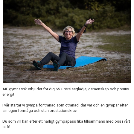
FÖR LEDARE
KLUBBSHOP
SPONSRING
GYMNASTIKENS HUS
GRÖNA TRÅDEN
FRÅGOR & SVAR
AIF gymnastik erbjuder för dig 65 + rörelseglädje, gemenskap och positiv
energi!
I vår startar vi gympa för tränad som otränad, där var och en gympar efter
sin egen förmåga och utan prestationskrav.
Du som vill kan efter ett härligt gympapass fika tillsammans med oss i vårt
café.