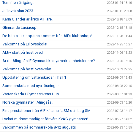
Terminen är igång!
2023-01-24 18:10
Jullovskolan 2023
2023-01-11 20:08
Karin Olander är årets AIF:are!
2022-12-18 12:09
Glimrande Luciacup!
2022-12-15 15:18
De bästa julklapparna kommer från AIFs klubbshop!
2022-11-28 11:44
Välkomna på jullovsskola!
2022-11-25 16:27
Aktiv start på höstlovet!
2022-11-06 11:23
Är du Alingsås IF Gymnastiks nya verksamhetsledare?
2022-10-26 18:16
Välkomna på höstlovsskola!
2022-10-09 22:25
Uppdatering om vattenskadan i hall 1
2022-08-09 15:43
Sommarskola med nya lösningar
2022-08-08 22:15
Vattenskada i Gymnastikens Hus
2022-08-07 01:13
Norska gymnaster i Alingsås!
2022-08-03 12:20
Fina prestationer från AIF-killarna i JSM och Lag SM
2022-07-03 14:17
Lyckat midsommarläger för våra KvAG-gymnaster!
2022-06-27 14:02
Välkommen på sommarskola 8-12 augusti!
2022-06-23 13:55