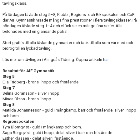
tävlingsklass.
På lördagen tävlade steg 5–8, Klubb-, Regions- och Rikspokalen och CoP,
där AIF Gymnastik visade många fina prestationer i flera tävlingsklasser. På
söndagen tävlade steg 1–4 och vi fick se en mängd fina serier. Alla
belönades med en glänsande pokal.
Stort grattis till alla tävlande gymnaster och tack till alla som var med och
bidrog till en lyckad tävling!
Läs mer om tävlingen i Alingsås Tidning. Öppna artikeln
här
.
Resultat för AIF Gymnastik:
Steg 5
Ella Fridberg - brons i hopp och fristående.
Steg 7
Selina Göransson - silver i hopp.
Minea Olzon - brons i hopp.
Steg 8
Matilda Johannesson - guld i mångkamp, barr och fristående, silver i hopp
och bom.
Regionspokalen
Tyra Blomqvist - guld i mångkamp och bom.
Saga Bergqvist - guld i hopp, delat silver i barr och fristående.
Esther Klassen - delat silver i fristående.