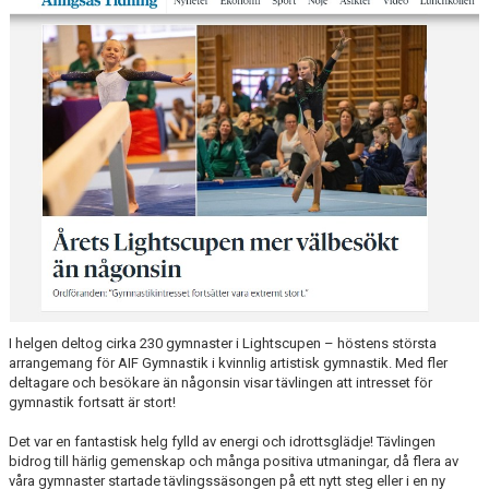
FÖR LEDARE
KLUBBSHOP
SPONSRING
GYMNASTIKENS HUS
GRÖNA TRÅDEN
FRÅGOR & SVAR
I helgen deltog cirka 230 gymnaster i Lightscupen – höstens största
arrangemang för AIF Gymnastik i kvinnlig artistisk gymnastik. Med fler
deltagare och besökare än någonsin visar tävlingen att intresset för
gymnastik fortsatt är stort!
Det var en fantastisk helg fylld av energi och idrottsglädje! Tävlingen
bidrog till härlig gemenskap och många positiva utmaningar, då flera av
våra gymnaster startade tävlingssäsongen på ett nytt steg eller i en ny