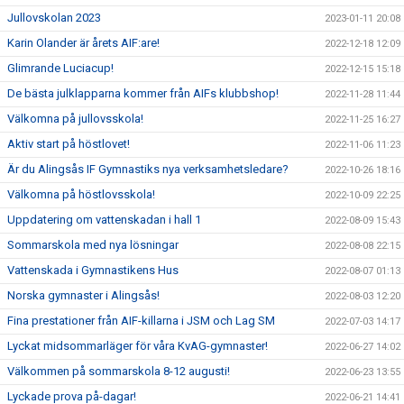
Jullovskolan 2023
2023-01-11 20:08
Karin Olander är årets AIF:are!
2022-12-18 12:09
Glimrande Luciacup!
2022-12-15 15:18
De bästa julklapparna kommer från AIFs klubbshop!
2022-11-28 11:44
Välkomna på jullovsskola!
2022-11-25 16:27
Aktiv start på höstlovet!
2022-11-06 11:23
Är du Alingsås IF Gymnastiks nya verksamhetsledare?
2022-10-26 18:16
Välkomna på höstlovsskola!
2022-10-09 22:25
Uppdatering om vattenskadan i hall 1
2022-08-09 15:43
Sommarskola med nya lösningar
2022-08-08 22:15
Vattenskada i Gymnastikens Hus
2022-08-07 01:13
Norska gymnaster i Alingsås!
2022-08-03 12:20
Fina prestationer från AIF-killarna i JSM och Lag SM
2022-07-03 14:17
Lyckat midsommarläger för våra KvAG-gymnaster!
2022-06-27 14:02
Välkommen på sommarskola 8-12 augusti!
2022-06-23 13:55
Lyckade prova på-dagar!
2022-06-21 14:41