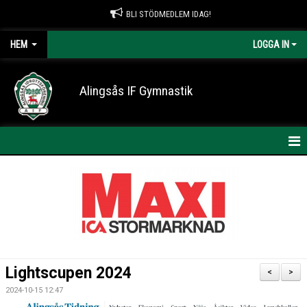
BLI STÖDMEDLEM IDAG!
HEM
LOGGA IN
Alingsås IF Gymnastik
HEM
NYHETER
KONTAKT
OM AIF GYMNASTIK
Lightscupen 2024
<
>
ARRANGEMANG
2024-10-15 12:47