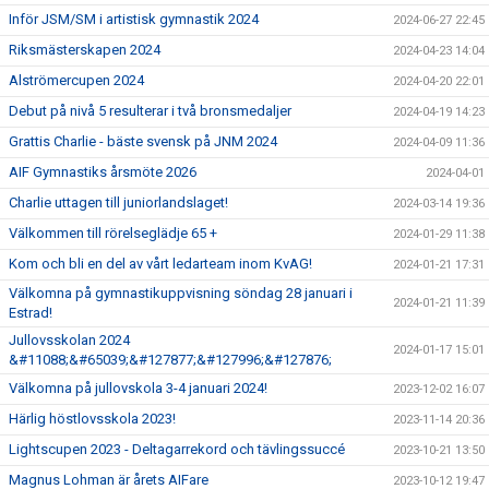
Inför JSM/SM i artistisk gymnastik 2024
2024-06-27 22:45
Riksmästerskapen 2024
2024-04-23 14:04
Alströmercupen 2024
2024-04-20 22:01
Debut på nivå 5 resulterar i två bronsmedaljer
2024-04-19 14:23
Grattis Charlie - bäste svensk på JNM 2024
2024-04-09 11:36
AIF Gymnastiks årsmöte 2026
2024-04-01
Charlie uttagen till juniorlandslaget!
2024-03-14 19:36
Välkommen till rörelseglädje 65 +
2024-01-29 11:38
Kom och bli en del av vårt ledarteam inom KvAG!
2024-01-21 17:31
Välkomna på gymnastikuppvisning söndag 28 januari i
2024-01-21 11:39
Estrad!
Jullovsskolan 2024
2024-01-17 15:01
&#11088;&#65039;&#127877;&#127996;&#127876;
Välkomna på jullovskola 3-4 januari 2024!
2023-12-02 16:07
Härlig höstlovsskola 2023!
2023-11-14 20:36
Lightscupen 2023 - Deltagarrekord och tävlingssuccé
2023-10-21 13:50
Magnus Lohman är årets AIFare
2023-10-12 19:47