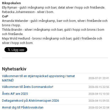
Rikspokalen
Elly Ryman - guld i mångkamp och barr, delat silver i hopp och fristående.
Rebecka Johannesson - silver i bom.
CoP
Amanda Melander - guld i mångkamp, barr och bom, silver i fristående och
brons i hopp.
Thilda Brandin - silver i mångkamp och barr, guld i hopp och brons i bom
och fristående.
Maja Wold Hedlund - brons i mångkamp och barr, guld i fristående och
silver i hopp och bom.
Nyhetsarkiv
Välkommen till en stjärnspäckad uppvisning i temat
2026-07-01 23:41
MATINÉ!
Välkommen till årets Sommarskolor!
2026-05-15 22:56
Årets AIF:are 2025
2026-04-15 10:50
Deltagarrekord på Alströmercupen 2026
2026-04-15 09:55
Anmäl dig till Påsklovsskolan
2026-02-24 22:58