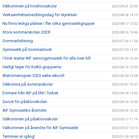
Välkommen på höstlovsskola!
2023-09-21 22:03
Verksamhetsutvecklingsdag för styrelsen
2023-08-26 14:19
Nu finns lediga platser i fler olika gymnastikgrupper
2023-08-17 13:22
Stora sommarskolan 2023!
2023-08-16 19:46
Sommarhälsning
2023-07-24 11:56
Gymnastik på Sommarlovet
2023-07-03 19:01
I höst startar AIF seniorgymnastik för alla över 65!
2023-06-20 16:34
Härligt läger för KvAG-grupperna
2023-06-16 13:33
Alströmercupen 2023 satte rekord!
2023-06-03 15:08
Välkomna på sommarskola!
2023-05-07 10:51
Domare från AIF på EM i Turkiet
2023-04-18 19:02
Succé för påsklovskolan
2023-04-16 15:50
AIF Gymnastiks årsmöte
2023-04-06 16:22
Välkommen på påsklovsskola!
2023-03-17 11:14
Välkommen på årsmöte för AIF Gymnastik
2023-03-07 13:15
Terminen är igång!
2023-01-24 18:10