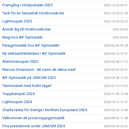
Framgång i Höstpokalen 2025
2025-12-02 09:57
Tack för en fantastisk Höstlovsskola!
2025-10-29 21:09
Lightscupen 2025
2025-10-23 22:23
Anmäl dig till Höstlovsskolan
2025-09-23
Magi hos AIF Gymnastik
2025-09-23
Paragymnastik hos AIF Gymnastik!
2025-06-30 09:28
Ny verksamhetsledare i AIF Gymnastik
2025-06-10 14:31
Alströmercupen 2025
2025-05-28 11:12
Marcus Göransson - ett namn att räkna med!
2025-05-09 09:07
AIF Gymnastik på JSM/SM 2025
2025-04-28 12:25
Terminsstart med KvAG-läger!
2025-01-10 14:02
Truppkampen 2024
2024-11-08 10:58
Lightscupen 2024
2024-10-15 12:47
Charlie tävlar för Sverige i Northern Europeans 2024
2024-09-20 12:48
Välkommen att prova truppgymnastik
2024-08-05 11:38
Fina prestationer under JSM/SM 2024
2024-06-30 23:02