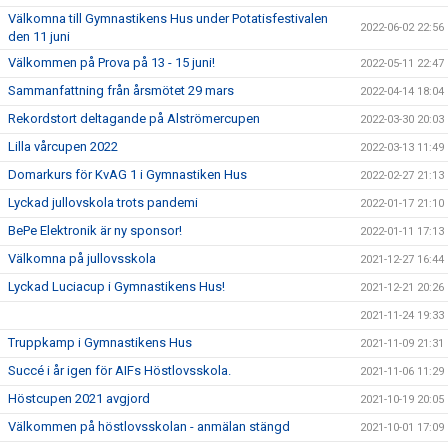
Välkomna till Gymnastikens Hus under Potatisfestivalen
2022-06-02 22:56
den 11 juni
Välkommen på Prova på 13 - 15 juni!
2022-05-11 22:47
Sammanfattning från årsmötet 29 mars
2022-04-14 18:04
Rekordstort deltagande på Alströmercupen
2022-03-30 20:03
Lilla vårcupen 2022
2022-03-13 11:49
Domarkurs för KvAG 1 i Gymnastiken Hus
2022-02-27 21:13
Lyckad jullovskola trots pandemi
2022-01-17 21:10
BePe Elektronik är ny sponsor!
2022-01-11 17:13
Välkomna på jullovsskola
2021-12-27 16:44
Lyckad Luciacup i Gymnastikens Hus!
2021-12-21 20:26
2021-11-24 19:33
Truppkamp i Gymnastikens Hus
2021-11-09 21:31
Succé i år igen för AIFs Höstlovsskola.
2021-11-06 11:29
Höstcupen 2021 avgjord
2021-10-19 20:05
Välkommen på höstlovsskolan - anmälan stängd
2021-10-01 17:09