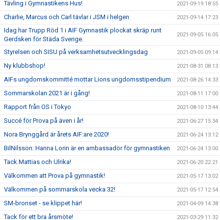
Tävling i Gymnastikens Hus!
2021-09-19 18:55
Charlie, Marcus och Carl tävlar i JSM i helgen
2021-09-14 17:23
Idag har Trupp Röd 1 i AIF Gymnastik plockat skräp runt
2021-09-05 16:05
Gerdsken för Städa Sverige.
Styrelsen och SISU på verksamhetsutvecklingsdag
2021-09-05 09:14
Ny klubbshop!
2021-08-31 08:13
AIFs ungdomskommitté mottar Lions ungdomsstipendium
2021-08-26 14:33
Sommarskolan 2021 är i gång!
2021-08-11 17:00
Rapport från OS i Tokyo
2021-08-10 13:44
Succé för Prova på även i år!
2021-06-27 15:34
Nora Brynggård är årets AIF:are 2020!
2021-06-24 13:12
BilNilsson: Hanna Lorin är en ambassadör för gymnastiken
2021-06-24 13:00
Tack Mattias och Ulrika!
2021-06-20 22:21
Välkommen att Prova på gymnastik!
2021-05-17 13:02
Välkommen på sommarskola vecka 32!
2021-05-17 12:54
SM-bronset - se klippet här!
2021-04-09 14:38
Tack för ett bra årsmöte!
2021-03-29 11:32