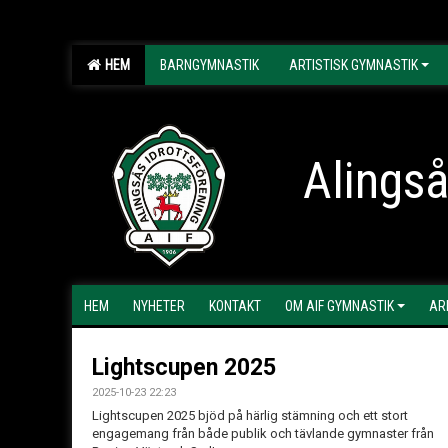
HEM
BARNGYMNASTIK
ARTISTISK GYMNASTIK
Alingså
HEM
NYHETER
KONTAKT
OM AIF GYMNASTIK
AR
Lightscupen 2025
2025-10-23 22:23
Lightscupen 2025 bjöd på härlig stämning och ett stort
engagemang från både publik och tävlande gymnaster från