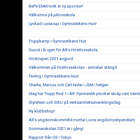
BePe Elektronik är ny sponsor!
Välkomna på jullovsskola
Lyckad Luciacup i Gymnastikens Hus!
Truppkamp i Gymnastikens Hus
Succé i år igen för AIFs Höstlovsskola.
Höstcupen 2021 avgjord
Välkommen på höstlovsskolan - anmälan stängd
Tävling i Gymnastikens Hus!
Charlie, Marcus och Carl tävlar i JSM i helgen
Idag har Trupp Röd 1 i AIF Gymnastik plockat skräp runt Gerd
Styrelsen och SISU på verksamhetsutvecklingsdag
Ny klubbshop!
AIFs ungdomskommitté mottar Lions ungdomsstipendium
Sommarskolan 2021 är i gång!
Rapport från OS i Tokyo