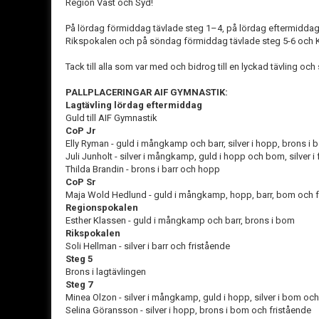
Region Väst och Syd!
På lördag förmiddag tävlade steg 1–4, på lördag eftermiddag
Rikspokalen och på söndag förmiddag tävlade steg 5-6 och 
Tack till alla som var med och bidrog till en lyckad tävling och s
PALLPLACERINGAR AIF GYMNASTIK:
Lagtävling lördag eftermiddag
Guld till AIF Gymnastik
CoP Jr
Elly Ryman - guld i mångkamp och barr, silver i hopp, brons i
Juli Junholt - silver i mångkamp, guld i hopp och bom, silver i
Thilda Brandin - brons i barr och hopp
CoP Sr
Maja Wold Hedlund - guld i mångkamp, hopp, barr, bom och f
Regionspokalen
Esther Klassen - guld i mångkamp och barr, brons i bom
Rikspokalen
Soli Hellman - silver i barr och fristående
Steg 5
Brons i lagtävlingen
Steg 7
Minea Olzon - silver i mångkamp, guld i hopp, silver i bom och 
Selina Göransson - silver i hopp, brons i bom och fristående