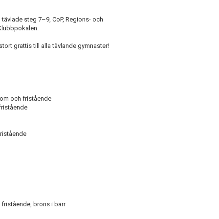
 tävlade steg 7–9, CoP, Regions- och
Klubbpokalen.
tort grattis till alla tävlande gymnaster!
 bom och fristående
 fristående
ristående
fristående, brons i barr