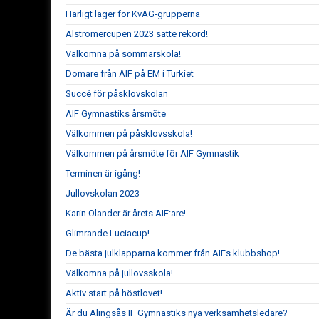
Härligt läger för KvAG-grupperna
Alströmercupen 2023 satte rekord!
Välkomna på sommarskola!
Domare från AIF på EM i Turkiet
Succé för påsklovskolan
AIF Gymnastiks årsmöte
Välkommen på påsklovsskola!
Välkommen på årsmöte för AIF Gymnastik
Terminen är igång!
Jullovskolan 2023
Karin Olander är årets AIF:are!
Glimrande Luciacup!
De bästa julklapparna kommer från AIFs klubbshop!
Välkomna på jullovsskola!
Aktiv start på höstlovet!
Är du Alingsås IF Gymnastiks nya verksamhetsledare?