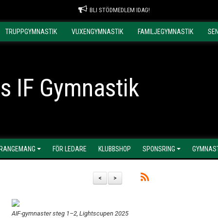
BLI STÖDMEDLEM IDAG!
TRUPPGYMNASTIK
VUXENGYMNASTIK
FAMILJEGYMNASTIK
SE
s IF Gymnastik
RANGEMANG
FÖR LEDARE
KLUBBSHOP
SPONSRING
GYMNAST
<
>
AIF-gymnaster steg 1–2, Lightscupen 2025