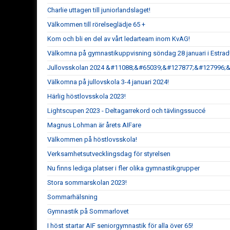
Charlie uttagen till juniorlandslaget!
Välkommen till rörelseglädje 65 +
Kom och bli en del av vårt ledarteam inom KvAG!
Välkomna på gymnastikuppvisning söndag 28 januari i Estrad
Jullovsskolan 2024 &#11088;&#65039;&#127877;&#127996;
Välkomna på jullovskola 3-4 januari 2024!
Härlig höstlovsskola 2023!
Lightscupen 2023 - Deltagarrekord och tävlingssuccé
Magnus Lohman är årets AIFare
Välkommen på höstlovsskola!
Verksamhetsutvecklingsdag för styrelsen
Nu finns lediga platser i fler olika gymnastikgrupper
Stora sommarskolan 2023!
Sommarhälsning
Gymnastik på Sommarlovet
I höst startar AIF seniorgymnastik för alla över 65!