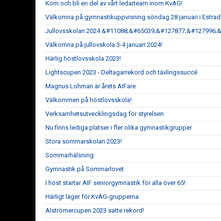
Kom och bli en del av vårt ledarteam inom KvAG!
Välkomna på gymnastikuppvisning söndag 28 januari i Estrad
Jullovsskolan 2024 &#11088;&#65039;&#127877;&#127996;
Välkomna på jullovskola 3-4 januari 2024!
Härlig höstlovsskola 2023!
Lightscupen 2023 - Deltagarrekord och tävlingssuccé
Magnus Lohman är årets AIFare
Välkommen på höstlovsskola!
Verksamhetsutvecklingsdag för styrelsen
Nu finns lediga platser i fler olika gymnastikgrupper
Stora sommarskolan 2023!
Sommarhälsning
Gymnastik på Sommarlovet
I höst startar AIF seniorgymnastik för alla över 65!
Härligt läger för KvAG-grupperna
Alströmercupen 2023 satte rekord!