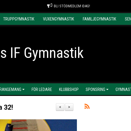
BLI STÖDMEDLEM IDAG!
TRUPPGYMNASTIK
VUXENGYMNASTIK
FAMILJEGYMNASTIK
SE
s IF Gymnastik
RANGEMANG
FÖR LEDARE
KLUBBSHOP
SPONSRING
GYMNAST
 32!
<
>