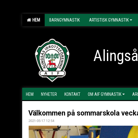
HEM
BARNGYMNASTIK
ARTISTISK GYMNASTIK
Alingså
HEM
NYHETER
KONTAKT
OM AIF GYMNASTIK
AR
Välkommen på sommarskola vecka
2021-05-17 12:54