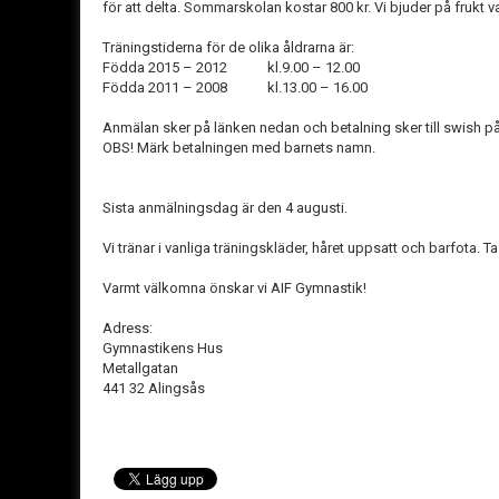
för att delta. Sommarskolan kostar 800 kr. Vi bjuder på frukt var
Träningstiderna för de olika åldrarna är:
Födda 2015 – 2012 kl.9.00 – 12.00
Födda 2011 – 2008 kl.13.00 – 16.00
Anmälan sker på länken nedan och betalning sker till swish 
OBS! Märk betalningen med barnets namn.
Sista anmälningsdag är den 4 augusti.
Vi tränar i vanliga träningskläder, håret uppsatt och barfota.
Varmt välkomna önskar vi AIF Gymnastik!
Adress:
Gymnastikens Hus
Metallgatan
441 32 Alingsås