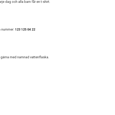
je dag och alla barn får en t-shirt.
på nummer:
123 125 04 22
 Ta gärna med namnad vattenflaska.