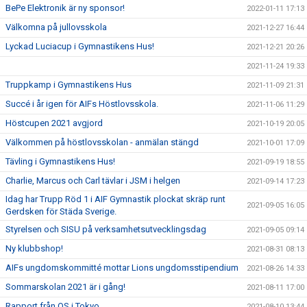
BePe Elektronik är ny sponsor!
2022-01-11 17:13
Välkomna på jullovsskola
2021-12-27 16:44
Lyckad Luciacup i Gymnastikens Hus!
2021-12-21 20:26
2021-11-24 19:33
Truppkamp i Gymnastikens Hus
2021-11-09 21:31
Succé i år igen för AIFs Höstlovsskola.
2021-11-06 11:29
Höstcupen 2021 avgjord
2021-10-19 20:05
Välkommen på höstlovsskolan - anmälan stängd
2021-10-01 17:09
Tävling i Gymnastikens Hus!
2021-09-19 18:55
Charlie, Marcus och Carl tävlar i JSM i helgen
2021-09-14 17:23
Idag har Trupp Röd 1 i AIF Gymnastik plockat skräp runt
2021-09-05 16:05
Gerdsken för Städa Sverige.
Styrelsen och SISU på verksamhetsutvecklingsdag
2021-09-05 09:14
Ny klubbshop!
2021-08-31 08:13
AIFs ungdomskommitté mottar Lions ungdomsstipendium
2021-08-26 14:33
Sommarskolan 2021 är i gång!
2021-08-11 17:00
Rapport från OS i Tokyo
2021-08-10 13:44