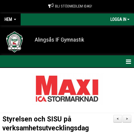
BLI STÖDMEDLEM IDAG!
HEM
LOGGA IN
Alingsås IF Gymnastik
HEM
NYHETER
KONTAKT
OM AIF GYMNASTIK
Styrelsen och SISU på
<
>
ARRANGEMANG
verksamhetsutvecklingsdag