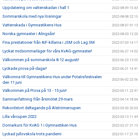
Uppdatering om vattenskadan i hall 1
2022-08-09 15:43
Sommarskola med nya lösningar
2022-08-08 22:15
Vattenskada i Gymnastikens Hus
2022-08-07 01:13
Norska gymnaster i Alingsås!
2022-08-03 12:20
Fina prestationer från AIF-killarna i JSM och Lag SM
2022-07-03 14:17
Lyckat midsommarläger för våra KvAG-gymnaster!
2022-06-27 14:02
Välkommen på sommarskola 8-12 augusti!
2022-06-23 13:55
Lyckade prova på-dagar!
2022-06-21 14:41
Välkomna till Gymnastikens Hus under Potatisfestivalen
2022-06-02 22:56
den 11 juni
Välkommen på Prova på 13 - 15 juni!
2022-05-11 22:47
Sammanfattning från årsmötet 29 mars
2022-04-14 18:04
Rekordstort deltagande på Alströmercupen
2022-03-30 20:03
Lilla vårcupen 2022
2022-03-13 11:49
Domarkurs för KvAG 1 i Gymnastiken Hus
2022-02-27 21:13
Lyckad jullovskola trots pandemi
2022-01-17 21:10