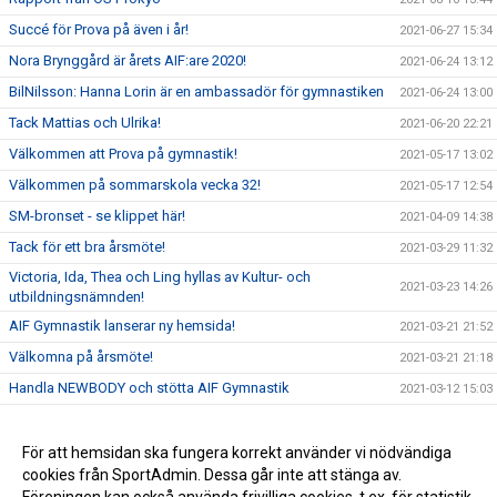
Succé för Prova på även i år!
2021-06-27 15:34
Nora Brynggård är årets AIF:are 2020!
2021-06-24 13:12
BilNilsson: Hanna Lorin är en ambassadör för gymnastiken
2021-06-24 13:00
Tack Mattias och Ulrika!
2021-06-20 22:21
Välkommen att Prova på gymnastik!
2021-05-17 13:02
Välkommen på sommarskola vecka 32!
2021-05-17 12:54
SM-bronset - se klippet här!
2021-04-09 14:38
Tack för ett bra årsmöte!
2021-03-29 11:32
Victoria, Ida, Thea och Ling hyllas av Kultur- och
2021-03-23 14:26
utbildningsnämnden!
AIF Gymnastik lanserar ny hemsida!
2021-03-21 21:52
Välkomna på årsmöte!
2021-03-21 21:18
Handla NEWBODY och stötta AIF Gymnastik
2021-03-12 15:03
AIF Gymnastik öppnar upp!
2021-01-23 11:31
SM-brons till AIF Gymnastik!
För att hemsidan ska fungera korrekt använder vi nödvändiga
2020-10-14 19:20
cookies från SportAdmin. Dessa går inte att stänga av.
Fina prestationer i junior SM
2020-10-14 19:13