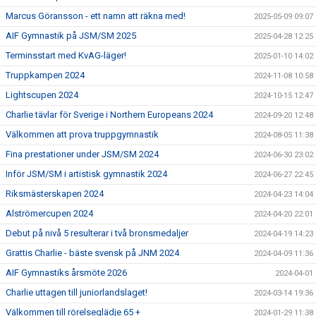
Marcus Göransson - ett namn att räkna med!
2025-05-09 09:07
AIF Gymnastik på JSM/SM 2025
2025-04-28 12:25
Terminsstart med KvAG-läger!
2025-01-10 14:02
Truppkampen 2024
2024-11-08 10:58
Lightscupen 2024
2024-10-15 12:47
Charlie tävlar för Sverige i Northern Europeans 2024
2024-09-20 12:48
Välkommen att prova truppgymnastik
2024-08-05 11:38
Fina prestationer under JSM/SM 2024
2024-06-30 23:02
Inför JSM/SM i artistisk gymnastik 2024
2024-06-27 22:45
Riksmästerskapen 2024
2024-04-23 14:04
Alströmercupen 2024
2024-04-20 22:01
Debut på nivå 5 resulterar i två bronsmedaljer
2024-04-19 14:23
Grattis Charlie - bäste svensk på JNM 2024
2024-04-09 11:36
AIF Gymnastiks årsmöte 2026
2024-04-01
Charlie uttagen till juniorlandslaget!
2024-03-14 19:36
Välkommen till rörelseglädje 65 +
2024-01-29 11:38