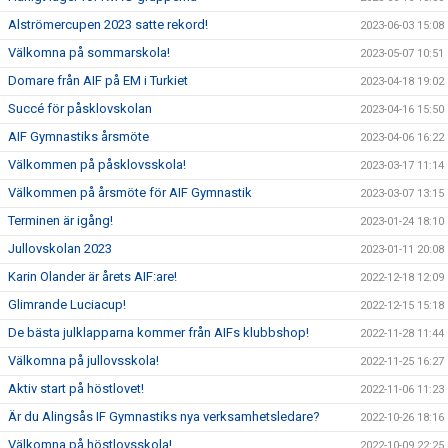
Alströmercupen 2023 satte rekord!
2023-06-03 15:08
Välkomna på sommarskola!
2023-05-07 10:51
Domare från AIF på EM i Turkiet
2023-04-18 19:02
Succé för påsklovskolan
2023-04-16 15:50
AIF Gymnastiks årsmöte
2023-04-06 16:22
Välkommen på påsklovsskola!
2023-03-17 11:14
Välkommen på årsmöte för AIF Gymnastik
2023-03-07 13:15
Terminen är igång!
2023-01-24 18:10
Jullovskolan 2023
2023-01-11 20:08
Karin Olander är årets AIF:are!
2022-12-18 12:09
Glimrande Luciacup!
2022-12-15 15:18
De bästa julklapparna kommer från AIFs klubbshop!
2022-11-28 11:44
Välkomna på jullovsskola!
2022-11-25 16:27
Aktiv start på höstlovet!
2022-11-06 11:23
Är du Alingsås IF Gymnastiks nya verksamhetsledare?
2022-10-26 18:16
Välkomna på höstlovsskola!
2022-10-09 22:25