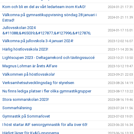
Kom och bli en del av vårt ledarteam inom KvAG!
2024-01-21 17:31
Välkomna på gymnastikuppvisning söndag 28 januari i
2024-01-21 11:39
Estrad!
Jullovsskolan 2024
2024-01-17 15:01
&#11088;&#65039;&#127877;&#127996;&#127876;
Välkomna på jullovskola 3-4 januari 2024!
2023-12-02 16:07
Härlig höstlovsskola 2023!
2023-11-14 20:36
Lightscupen 2023 - Deltagarrekord och tävlingssuccé
2023-10-21 13:50
Magnus Lohman är årets AIFare
2023-10-12 19:47
Välkommen på höstlovsskola!
2023-09-21 22:03
Verksamhetsutvecklingsdag för styrelsen
2023-08-26 14:19
Nu finns lediga platser i fler olika gymnastikgrupper
2023-08-17 13:22
Stora sommarskolan 2023!
2023-08-16 19:46
Sommarhälsning
2023-07-24 11:56
Gymnastik på Sommarlovet
2023-07-03 19:01
I höst startar AIF seniorgymnastik för alla över 65!
2023-06-20 16:34
Härligt läger för KvAG-grupperna
2023-06-16 13:33