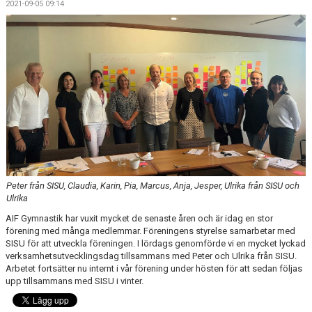
2021-09-05 09:14
FÖR LEDARE
KLUBBSHOP
SPONSRING
GYMNASTIKENS HUS
GRÖNA TRÅDEN
FRÅGOR & SVAR
Peter från SISU, Claudia, Karin, Pia, Marcus, Anja, Jesper, Ulrika från SISU och
Ulrika
AIF Gymnastik har vuxit mycket de senaste åren och är idag en stor
förening med många medlemmar. Föreningens styrelse samarbetar med
SISU för att utveckla föreningen. I lördags genomförde vi en mycket lyckad
verksamhetsutvecklingsdag tillsammans med Peter och Ulrika från SISU.
Arbetet fortsätter nu internt i vår förening under hösten för att sedan följas
upp tillsammans med SISU i vinter.