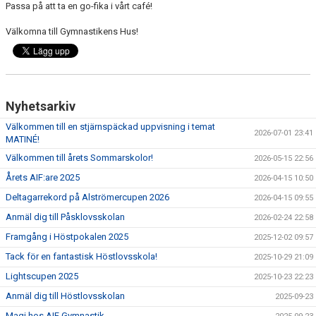
Passa på att ta en go-fika i vårt café!
Välkomna till Gymnastikens Hus!
Nyhetsarkiv
Välkommen till en stjärnspäckad uppvisning i temat
2026-07-01 23:41
MATINÉ!
Välkommen till årets Sommarskolor!
2026-05-15 22:56
Årets AIF:are 2025
2026-04-15 10:50
Deltagarrekord på Alströmercupen 2026
2026-04-15 09:55
Anmäl dig till Påsklovsskolan
2026-02-24 22:58
Framgång i Höstpokalen 2025
2025-12-02 09:57
Tack för en fantastisk Höstlovsskola!
2025-10-29 21:09
Lightscupen 2025
2025-10-23 22:23
Anmäl dig till Höstlovsskolan
2025-09-23
Magi hos AIF Gymnastik