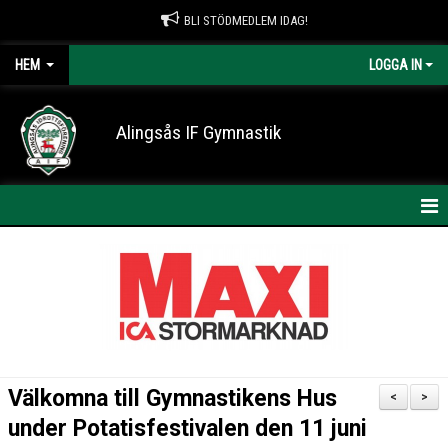
BLI STÖDMEDLEM IDAG!
HEM
LOGGA IN
Alingsås IF Gymnastik
HEM
NYHETER
KONTAKT
OM AIF GYMNASTIK
Välkomna till Gymnastikens Hus
<
>
ARRANGEMANG
under Potatisfestivalen den 11 juni