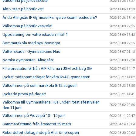
Välkomna på jullovsskola!
2022-11-25 16:27
Aktiv start på höstlovet!
2022-11-06 11:23
Är du Alingsås IF Gymnastiks nya verksamhetsledare?
2022-10-26 18:16
Välkomna på höstlovsskola!
2022-10-09 22:25
Uppdatering om vattenskadan i hall 1
2022-08-09 15:43
Sommarskola med nya lösningar
2022-08-08 22:15
Vattenskada i Gymnastikens Hus
2022-08-07 01:13
Norska gymnaster i Alingsås!
2022-08-03 12:20
Fina prestationer från AIF-killarna i JSM och Lag SM
2022-07-03 14:17
Lyckat midsommarläger för våra KvAG-gymnaster!
2022-06-27 14:02
Välkommen på sommarskola 8-12 augusti!
2022-06-23 13:55
Lyckade prova på-dagar!
2022-06-21 14:41
Välkomna till Gymnastikens Hus under Potatisfestivalen
2022-06-02 22:56
den 11 juni
Välkommen på Prova på 13 - 15 juni!
2022-05-11 22:47
Sammanfattning från årsmötet 29 mars
2022-04-14 18:04
Rekordstort deltagande på Alströmercupen
2022-03-30 20:03