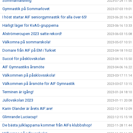
Sommarhälsning
2023-07-24 11:56
Gymnastik på Sommarlovet
2023-07-03 19:01
I höst startar AIF seniorgymnastik för alla över 65!
2023-06-20 16:34
Härligt läger för KvAG-grupperna
2023-06-16 13:33
Alströmercupen 2023 satte rekord!
2023-06-03 15:08
Välkomna på sommarskola!
2023-05-07 10:51
Domare från AIF på EM i Turkiet
2023-04-18 19:02
Succé för påsklovskolan
2023-04-16 15:50
AIF Gymnastiks årsmöte
2023-04-06 16:22
Välkommen på påsklovsskola!
2023-03-17 11:14
Välkommen på årsmöte för AIF Gymnastik
2023-03-07 13:15
Terminen är igång!
2023-01-24 18:10
Jullovskolan 2023
2023-01-11 20:08
Karin Olander är årets AIF:are!
2022-12-18 12:09
Glimrande Luciacup!
2022-12-15 15:18
De bästa julklapparna kommer från AIFs klubbshop!
2022-11-28 11:44