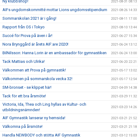
Ny klubbshop!
2021-08-31 08:13
AIFs ungdomskommitté mottar Lions ungdomsstipendium
2021-08-26 14:33
Sommarskolan 2021 är i gång!
2021-08-11 17:00
Rapport från OS i Tokyo
2021-08-10 13:44
Succé för Prova på även i år!
2021-06-27 15:34
Nora Brynggård är årets AIF:are 2020!
2021-06-24 13:12
BilNilsson: Hanna Lorin är en ambassadör för gymnastiken
2021-06-24 13:00
Tack Mattias och Ulrika!
2021-06-20 22:21
Välkommen att Prova på gymnastik!
2021-05-17 13:02
Välkommen på sommarskola vecka 32!
2021-05-17 12:54
SM-bronset - se klippet här!
2021-04-09 14:38
Tack för ett bra årsmöte!
2021-03-29 11:32
Victoria, Ida, Thea och Ling hyllas av Kultur- och
2021-03-23 14:26
utbildningsnämnden!
AIF Gymnastik lanserar ny hemsida!
2021-03-21 21:52
Välkomna på årsmöte!
2021-03-21 21:18
Handla NEWBODY och stötta AIF Gymnastik
2021-03-12 15:03