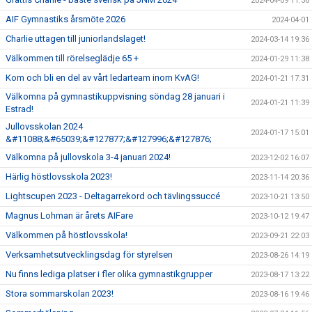
2024-04-09 11:36
AIF Gymnastiks årsmöte 2026
2024-04-01
Charlie uttagen till juniorlandslaget!
2024-03-14 19:36
Välkommen till rörelseglädje 65 +
2024-01-29 11:38
Kom och bli en del av vårt ledarteam inom KvAG!
2024-01-21 17:31
Välkomna på gymnastikuppvisning söndag 28 januari i
2024-01-21 11:39
Estrad!
Jullovsskolan 2024
2024-01-17 15:01
&#11088;&#65039;&#127877;&#127996;&#127876;
Välkomna på jullovskola 3-4 januari 2024!
2023-12-02 16:07
Härlig höstlovsskola 2023!
2023-11-14 20:36
Lightscupen 2023 - Deltagarrekord och tävlingssuccé
2023-10-21 13:50
Magnus Lohman är årets AIFare
2023-10-12 19:47
Välkommen på höstlovsskola!
2023-09-21 22:03
Verksamhetsutvecklingsdag för styrelsen
2023-08-26 14:19
Nu finns lediga platser i fler olika gymnastikgrupper
2023-08-17 13:22
Stora sommarskolan 2023!
2023-08-16 19:46