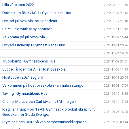
Lilla vårcupen 2022
2022-03-13 11:49
Domarkurs för KvAG 1 i Gymnastiken Hus
2022-02-27 21:13
Lyckad jullovskola trots pandemi
2022-01-17 21:10
BePe Elektronik är ny sponsor!
2022-01-11 17:13
Välkomna på jullovsskola
2021-12-27 16:44
Lyckad Luciacup i Gymnastikens Hus!
2021-12-21 20:26
2021-11-24 19:33
Truppkamp i Gymnastikens Hus
2021-11-09 21:31
Succé i år igen för AIFs Höstlovsskola.
2021-11-06 11:29
Höstcupen 2021 avgjord
2021-10-19 20:05
Välkommen på höstlovsskolan - anmälan stängd
2021-10-01 17:09
Tävling i Gymnastikens Hus!
2021-09-19 18:55
Charlie, Marcus och Carl tävlar i JSM i helgen
2021-09-14 17:23
Idag har Trupp Röd 1 i AIF Gymnastik plockat skräp runt
2021-09-05 16:05
Gerdsken för Städa Sverige.
Styrelsen och SISU på verksamhetsutvecklingsdag
2021-09-05 09:14