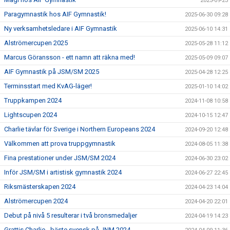
2025-09-23
Paragymnastik hos AIF Gymnastik!
2025-06-30 09:28
Ny verksamhetsledare i AIF Gymnastik
2025-06-10 14:31
Alströmercupen 2025
2025-05-28 11:12
Marcus Göransson - ett namn att räkna med!
2025-05-09 09:07
AIF Gymnastik på JSM/SM 2025
2025-04-28 12:25
Terminsstart med KvAG-läger!
2025-01-10 14:02
Truppkampen 2024
2024-11-08 10:58
Lightscupen 2024
2024-10-15 12:47
Charlie tävlar för Sverige i Northern Europeans 2024
2024-09-20 12:48
Välkommen att prova truppgymnastik
2024-08-05 11:38
Fina prestationer under JSM/SM 2024
2024-06-30 23:02
Inför JSM/SM i artistisk gymnastik 2024
2024-06-27 22:45
Riksmästerskapen 2024
2024-04-23 14:04
Alströmercupen 2024
2024-04-20 22:01
Debut på nivå 5 resulterar i två bronsmedaljer
2024-04-19 14:23
Grattis Charlie - bäste svensk på JNM 2024