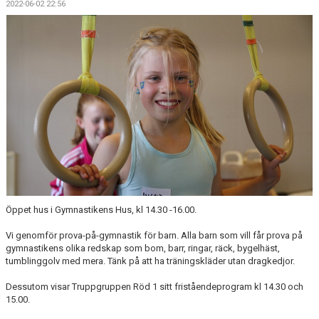
2022-06-02 22:56
FÖR LEDARE
KLUBBSHOP
SPONSRING
GYMNASTIKENS HUS
GRÖNA TRÅDEN
FRÅGOR & SVAR
Öppet hus i Gymnastikens Hus, kl 14.30 -16.00.
Vi genomför prova-på-gymnastik för barn. Alla barn som vill får prova på
gymnastikens olika redskap som bom, barr, ringar, räck, bygelhäst,
tumblinggolv med mera. Tänk på att ha träningskläder utan dragkedjor.
Dessutom visar Truppgruppen Röd 1 sitt friståendeprogram kl 14.30 och
15.00.