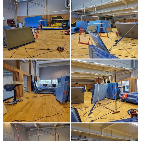
FÖR LEDARE
KLUBBSHOP
SPONSRING
GYMNASTIKENS HUS
GRÖNA TRÅDEN
FRÅGOR & SVAR