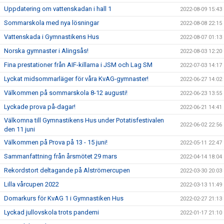
Uppdatering om vattenskadan i hall 1
2022-08-09 15:43
Sommarskola med nya lösningar
2022-08-08 22:15
Vattenskada i Gymnastikens Hus
2022-08-07 01:13
Norska gymnaster i Alingsås!
2022-08-03 12:20
Fina prestationer från AIF-killarna i JSM och Lag SM
2022-07-03 14:17
Lyckat midsommarläger för våra KvAG-gymnaster!
2022-06-27 14:02
Välkommen på sommarskola 8-12 augusti!
2022-06-23 13:55
Lyckade prova på-dagar!
2022-06-21 14:41
Välkomna till Gymnastikens Hus under Potatisfestivalen
2022-06-02 22:56
den 11 juni
Välkommen på Prova på 13 - 15 juni!
2022-05-11 22:47
Sammanfattning från årsmötet 29 mars
2022-04-14 18:04
Rekordstort deltagande på Alströmercupen
2022-03-30 20:03
Lilla vårcupen 2022
2022-03-13 11:49
Domarkurs för KvAG 1 i Gymnastiken Hus
2022-02-27 21:13
Lyckad jullovskola trots pandemi
2022-01-17 21:10