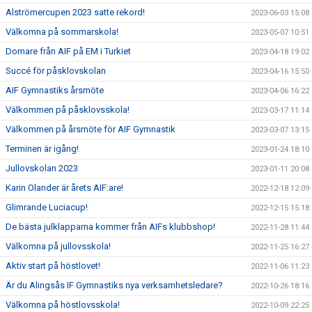
Alströmercupen 2023 satte rekord!
2023-06-03 15:08
Välkomna på sommarskola!
2023-05-07 10:51
Domare från AIF på EM i Turkiet
2023-04-18 19:02
Succé för påsklovskolan
2023-04-16 15:50
AIF Gymnastiks årsmöte
2023-04-06 16:22
Välkommen på påsklovsskola!
2023-03-17 11:14
Välkommen på årsmöte för AIF Gymnastik
2023-03-07 13:15
Terminen är igång!
2023-01-24 18:10
Jullovskolan 2023
2023-01-11 20:08
Karin Olander är årets AIF:are!
2022-12-18 12:09
Glimrande Luciacup!
2022-12-15 15:18
De bästa julklapparna kommer från AIFs klubbshop!
2022-11-28 11:44
Välkomna på jullovsskola!
2022-11-25 16:27
Aktiv start på höstlovet!
2022-11-06 11:23
Är du Alingsås IF Gymnastiks nya verksamhetsledare?
2022-10-26 18:16
Välkomna på höstlovsskola!
2022-10-09 22:25