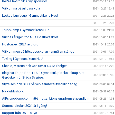
BePe Elektronik är ny sponsor!
2022-01-11 17:13
Välkomna på jullovsskola
2021-12-27 16:44
Lyckad Luciacup i Gymnastikens Hus!
2021-12-21 20:26
2021-11-24 19:33
Truppkamp i Gymnastikens Hus
2021-11-09 21:31
Succé i år igen för AIFs Höstlovsskola.
2021-11-06 11:29
Höstcupen 2021 avgjord
2021-10-19 20:05
Välkommen på höstlovsskolan - anmälan stängd
2021-10-01 17:09
Tävling i Gymnastikens Hus!
2021-09-19 18:55
Charlie, Marcus och Carl tävlar i JSM i helgen
2021-09-14 17:23
Idag har Trupp Röd 1 i AIF Gymnastik plockat skräp runt
2021-09-05 16:05
Gerdsken för Städa Sverige.
Styrelsen och SISU på verksamhetsutvecklingsdag
2021-09-05 09:14
Ny klubbshop!
2021-08-31 08:13
AIFs ungdomskommitté mottar Lions ungdomsstipendium
2021-08-26 14:33
Sommarskolan 2021 är i gång!
2021-08-11 17:00
Rapport från OS i Tokyo
2021-08-10 13:44