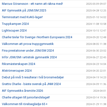
Marcus Göransson - ett namn att räkna med!
2025-05-09 09:07
AIF Gymnastik på JSM/SM 2025
2025-04-28 12:25
Terminsstart med KvAG-läger!
2025-01-10 14:02
Truppkampen 2024
2024-11-08 10:58
Lightscupen 2024
2024-10-15 12:47
Charlie tävlar för Sverige i Northern Europeans 2024
2024-09-20 12:48
Välkommen att prova truppgymnastik
2024-08-05 11:38
Fina prestationer under JSM/SM 2024
2024-06-30 23:02
Inför JSM/SM i artistisk gymnastik 2024
2024-06-27 22:45
Riksmästerskapen 2024
2024-04-23 14:04
Alströmercupen 2024
2024-04-20 22:01
Debut på nivå 5 resulterar i två bronsmedaljer
2024-04-19 14:23
Grattis Charlie - bäste svensk på JNM 2024
2024-04-09 11:36
AIF Gymnastiks årsmöte 2026
2024-04-01
Charlie uttagen till juniorlandslaget!
2024-03-14 19:36
Välkommen till rörelseglädje 65 +
2024-01-29 11:38