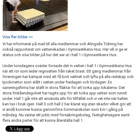
Visa fler bilder >>
Vi har informerat på mail till alla medlemmar och Alingsås Tidning har
också rapporterat om vattenskadan i Gymnastikens Hus. Här vill vi ge er
status och visa bilder på hur det ser ut i hall 1 i Gymnastikens Hus.
Under torsdagens oväder forsade det in vatten i hall 1 i Gymnastikens Hus
när ett rör som leder regnvatten från taket brast. Ett gäng medlemmar från
föreningen har kämpat med att få bort vattnet och lyfta på alla redskap och
tjockmattor som stått i vatten under fredagen och lördagen. En
saneringsfirma har ställt in stora fläktar för att torka upp lokalerna. Det
stora friståendegolvet har tagits upp för att torka upp vatten som runnit
under. Hall 1 går inte att använda alls för tillfället och vi vet inte när hallen
kan tas i bruk igen. Hall 3 och hall 2 har klarat sig utan skador vilket gör att
vi ändå kommer kunna genomföra Sommarskolan som kör i gång på
måndag. Nu väntar ett jobb med försäkringsbolag, fastighetsägare samt
flera andra parter för att kunna återställa hall 1.