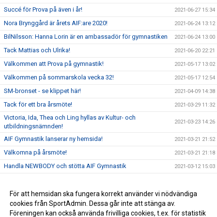
Succé för Prova på även i år!
2021-06-27 15:34
Nora Brynggård är årets AIF:are 2020!
2021-06-24 13:12
BilNilsson: Hanna Lorin är en ambassadör för gymnastiken
2021-06-24 13:00
Tack Mattias och Ulrika!
2021-06-20 22:21
Välkommen att Prova på gymnastik!
2021-05-17 13:02
Välkommen på sommarskola vecka 32!
2021-05-17 12:54
SM-bronset - se klippet här!
2021-04-09 14:38
Tack för ett bra årsmöte!
2021-03-29 11:32
Victoria, Ida, Thea och Ling hyllas av Kultur- och
2021-03-23 14:26
utbildningsnämnden!
AIF Gymnastik lanserar ny hemsida!
2021-03-21 21:52
Välkomna på årsmöte!
2021-03-21 21:18
Handla NEWBODY och stötta AIF Gymnastik
2021-03-12 15:03
AIF Gymnastik öppnar upp!
2021-01-23 11:31
SM-brons till AIF Gymnastik!
För att hemsidan ska fungera korrekt använder vi nödvändiga
2020-10-14 19:20
cookies från SportAdmin. Dessa går inte att stänga av.
Fina prestationer i junior SM
2020-10-14 19:13
Föreningen kan också använda frivilliga cookies, t.ex. för statistik