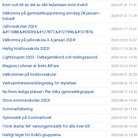
Kom och bli en del av vårt ledarteam inom KvAG!
2024-01-21 17:31
Välkomna på gymnastikuppvisning söndag 28 januari i
2024-01-21 11:39
Estrad!
Jullovsskolan 2024
2024-01-17 15:01
&#11088;&#65039;&#127877;&#127996;&#127876;
Välkomna på jullovskola 3-4 januari 2024!
2023-12-02 16:07
Härlig höstlovsskola 2023!
2023-11-14 20:36
Lightscupen 2023 - Deltagarrekord och tävlingssuccé
2023-10-21 13:50
Magnus Lohman är årets AIFare
2023-10-12 19:47
Välkommen på höstlovsskola!
2023-09-21 22:03
Verksamhetsutvecklingsdag för styrelsen
2023-08-26 14:19
Nu finns lediga platser i fler olika gymnastikgrupper
2023-08-17 13:22
Stora sommarskolan 2023!
2023-08-16 19:46
Sommarhälsning
2023-07-24 11:56
Gymnastik på Sommarlovet
2023-07-03 19:01
I höst startar AIF seniorgymnastik för alla över 65!
2023-06-20 16:34
Härligt läger för KvAG-grupperna
2023-06-16 13:33