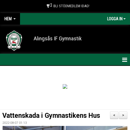
BLI STÖDMEDLEM IDAG!
HEM
LOGGA IN
Alingsås IF Gymnastik
HEM
NYHETER
KONTAKT
OM AIF GYMNASTIK
Vattenskada i Gymnastikens Hus
<
>
ARRANGEMANG
2022-08-07 01:13